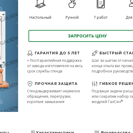
Настольный
Ручной
7 работ
Для 
ЗАПРОСИТЬ ЦЕНУ
ГАРАНТИЯ ДО 5 ЛЕТ
БЫСТРЫЙ СТА
+ Постгарантийная поддержка
Шаг за шагом от начал
от завода-изготовителя на весь
конца опыта вас прове
срок службы стенда
подробное руководст
ПРОЧНАЯ ЗАЩИТА
ГИБКОЕ РЕШЕ
Стенд выдерживает неумелое
Под ваши задачи рас
обращение, перегрузки,
или сократим набор 
®
короткие замыкания
модулей ГалСен
енты
Характеристики
Руководства