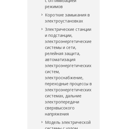
с оптимизацией
режимов
Короткие замыкания в
электроустановках
Электрические станции
и подстанции,
электроэнергетические
системы и сети,
релейная защита,
автоматизация
электроэнергетических
систем,
электроснабжение,
переходные процессы в
электроэнергетических
системах, дальние
электропередачи
сверхвысокого
напряжения
Модель электрической
системы с узлом