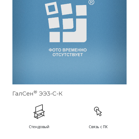
®
ГалСен
ЭЭ3-С-К
Стендовый
Связь с ПК