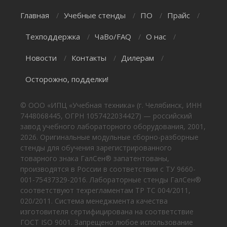
Главная
Учебные стенды
ПО
Прайс
/
/
/
/
Техподдержка
ЧаВо/FAQ
О нас
/
/
/
Новости
Контакты
Дилерам
/
/
/
Осторожно, подделки!
© ООО «ИПЦ «Учебная техника» (г. Челябинск, ИНН
7448068445, ОГРН 1057422034427) — российский
завод учебного лабораторного оборудования, 2001,
2026. Оригинальные модульные сборно-разборные
стенды для обучения зарегистрированного
товарного знака ГалСен® запатентованы,
производятся в России в соответствии с ТУ 9660-
001-75437329-2016. Лабораторные стенды ГалСен®
соответствуют техрегламентам ТР ТС 004/2011,
020/2011. Система менеджмента качества
изготовителя сертифицирована на соответствие
ГОСТ ISO 9001. Запрещено любое использование