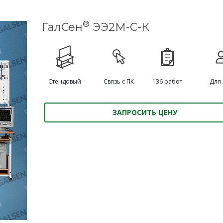
®
ГалСен
ЭЭ2М-С-К
Стендовый
Связь с ПК
136 работ
Для 
ЗАПРОСИТЬ ЦЕНУ