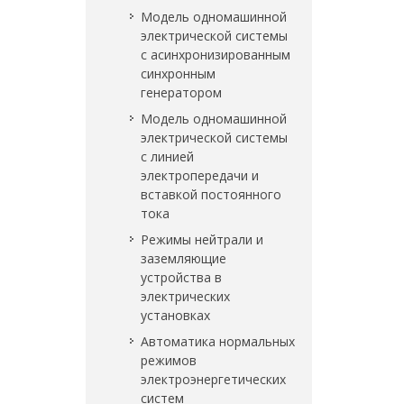
Модель одномашинной
электрической системы
с асинхронизированным
синхронным
генератором
Модель одномашинной
электрической системы
с линией
электропередачи и
вставкой постоянного
тока
Режимы нейтрали и
заземляющие
устройства в
электрических
установках
Автоматика нормальных
режимов
электроэнергетических
систем