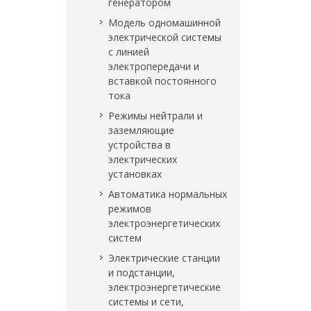
генератором
Модель одномашинной
электрической системы
с линией
электропередачи и
вставкой постоянного
тока
Режимы нейтрали и
заземляющие
устройства в
электрических
установках
Автоматика нормальных
режимов
электроэнергетических
систем
Электрические станции
и подстанции,
электроэнергетические
системы и сети,