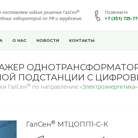
®
т поставляем гибкие решения ГалСен
Позвоните
чебных лабораторий по РФ и зарубежью
+7 (351) 725-77
А
О НАС
НОВОСТИ
КОНТАКТЫ
НАЖЕР ОДНОТРАНСФОРМАТО
ОЙ ПОДСТАНЦИИ С ЦИФРОВ
®
ки ГалСен
по направлению «
Электроэнергетика
»
®
ГалСен
МТЦОПП1-С-К