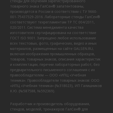
стенды для обучения зарегистрированного
товарного знака ГалСен® запатентованы,
производятся в России в соответствии с ТУ 9660-
001-75437329-2016. Лабораторные стенды ГалСен®
соответствуют техрегламентам ТР ТС 004/2011,
020/2011. Система менеджмента качества
изготовителя сертифицирована на соответствие
ГОСТ ISO 9001. Запрещено любое использование
всех текстовых, фото, графических, видео и иных
материалов, размещенных на сайте GALSEN.RU,
включая изображения промышленных образцов,
товаров, товарных знаков, описания характеристик
и комплектации, перечни лабораторных работ, без
предварительного письменного соглашения с их
правообладателем — ООО «ИПЦ «Учебная
техника». Правообладатели товарных знаков: ООО
«ИПЦ «Учебная техника» (№318023), ИП Галишников
К.Ю. (№587588, №592369).
Разработчик и производитель оборудования,
стендов, моделей, тренажеров ГалСен® для