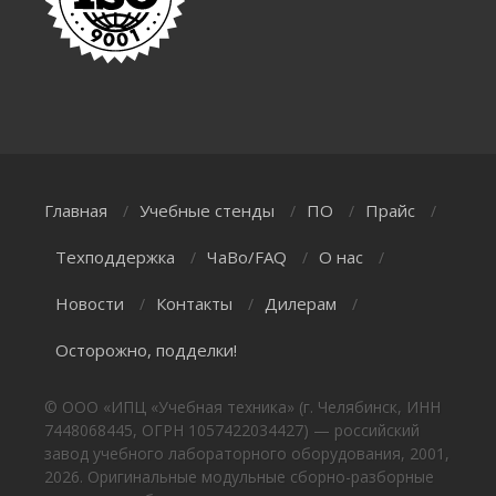
Главная
Учебные стенды
ПО
Прайс
/
/
/
/
Техподдержка
ЧаВо/FAQ
О нас
/
/
/
Новости
Контакты
Дилерам
/
/
/
Осторожно, подделки!
© ООО «ИПЦ «Учебная техника» (г. Челябинск, ИНН
7448068445, ОГРН 1057422034427) — российский
завод учебного лабораторного оборудования, 2001,
2026. Оригинальные модульные сборно-разборные