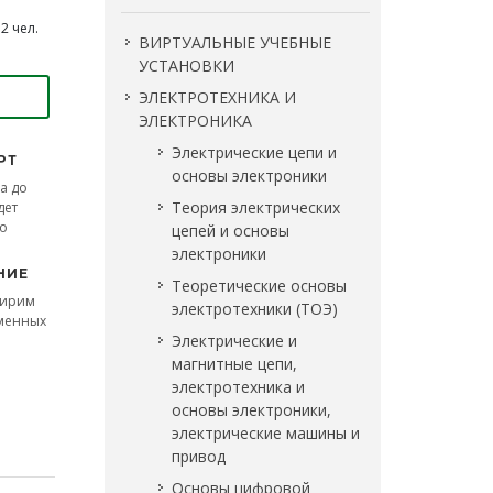
2 чел.
ВИРТУАЛЬНЫЕ УЧЕБНЫЕ
УСТАНОВКИ
ЭЛЕКТРОТЕХНИКА И
ЭЛЕКТРОНИКА
Электрические цепи и
РТ
основы электроники
а до
Теория электрических
дет
во
цепей и основы
электроники
НИЕ
Теоретические основы
ширим
электротехники (ТОЭ)
сменных
Электрические и
магнитные цепи,
электротехника и
основы электроники,
электрические машины и
привод
Основы цифровой