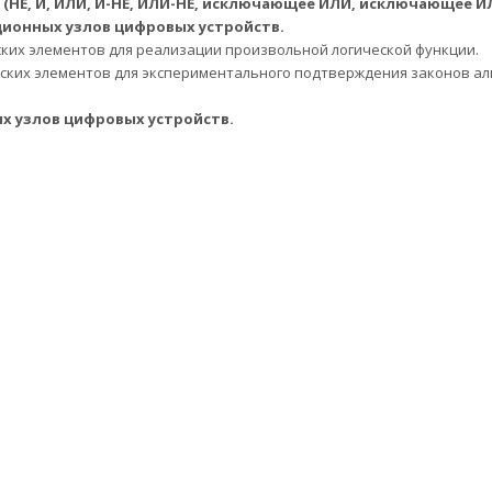
(НЕ, И, ИЛИ, И-НЕ, ИЛИ-НЕ, исключающее ИЛИ, исключающее ИЛ
ионных узлов цифровых устройств.
ских элементов для реализации произвольной логической функции.
еских элементов для экспериментального подтверждения законов а
х узлов цифровых устройств.