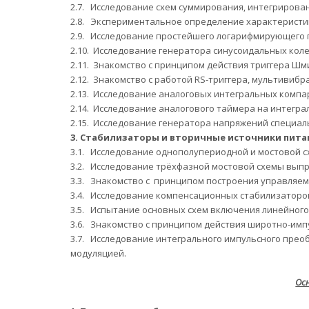
2.7.
Исследование схем суммирования, интегрирова
2.8.
Экспериментальное определение характеристик
2.9.
Исследование простейшего логарифмирующего 
2.10.
Исследование генератора синусоидальных коле
2.11.
Знакомство с принципом действия триггера Шм
2.12.
Знакомство с работой RS-триггера, мультивибр
2.13.
Исследование аналоговых интегральных компар
2.14.
Исследование аналогового таймера на интегра
2.15.
Исследование генератора напряжений специаль
3.
Стабилизаторы и вторичные источники пита
3.1.
Исследование однополупериодной и мостовой с
3.2.
Исследование трёхфазной мостовой схемы выпр
3.3.
Знакомство с принципом построения управляем
3.4.
Исследование компенсационных стабилизаторов
3.5.
Испытание основных схем включения линейного
3.6.
Знакомство с принципом действия широтно-имп
3.7.
Исследование интегрального импульсного прео
модуляцией.
Ос