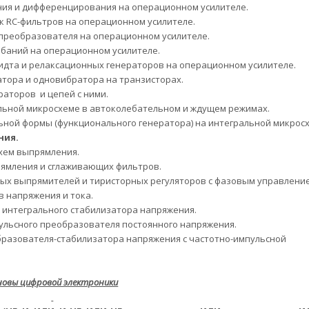
ния и дифференцирования на операционном усилителе.
 RC-фильтров на операционном усилителе.
преобразователя на операционном усилителе.
баний на операционном усилителе.
идта и релаксационных генераторов на операционном усилителе.
атора и одновибратора на транзисторах.
аторов и цепей с ними.
льной микросхеме в автоколебательном и ждущем режимах.
ной формы (функционального генератора) на интегральной микрос
ния.
хем выпрямления.
ямления и сглаживающих фильтров.
ых выпрямителей и тиристорных регуляторов с фазовым управлени
 напряжения и тока.
 интегрального стабилизатора напряжения.
ульсного преобразователя постоянного напряжения.
бразователя-стабилизатора напряжения с частотно-импульсной
новы цифровой электроники