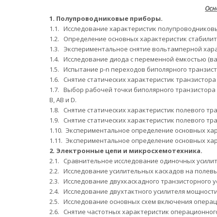
Осн
1.
Полупроводниковые приборы.
1.1.
Исследование характеристик полупроводниковы
1.2.
Определение основных характеристик стабилит
1.3.
Экспериментальное снятие вольтамперной хара
1.4.
Исследование диода с переменной ёмкостью (ва
1.5.
Испытание
p
-
n
переходов биполярного транзист
1.6.
Снятие статических характеристик транзистора 
1.7.
Выбор рабочей точки биполярного транзистора 
B, AB и D.
1.8.
Снятие статических характеристик полевого тра
1.9.
Снятие статических характеристик полевого т
1.10.
Экспериментальное определение основных хар
1.11.
Экспериментальное определение основных хар
2.
Электронные цепи и микросхемотехника.
2.1.
Сравнительное исследование одиночных усилит
2.2.
Исследование усилительных каскадов на полевы
2.3.
Исследование двухкаскадного транзисторного у
2.4.
Исследование двухтактного усилителя мощности
2.5.
Исследование основных схем включения операц
2.6.
Снятие частотных характеристик операционного