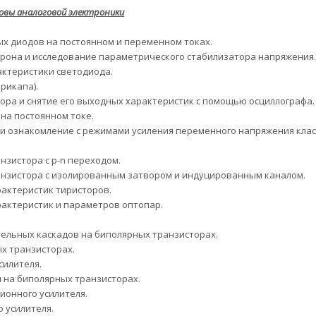
овы аналоговой электроники
х диодов на постоянном и переменном токах.
рона и исследование параметрического стабилизатора напряжения.
ктеристики светодиода.
рикапа).
ора и снятие его выходных характеристик с помощью осциллографа.
на постоянном токе.
и ознакомление с режимами усиления переменного напряжения клас
нзистора с p-n переходом.
ранзистора с изолированным затвором и индуцированным каналом.
актеристик тиристоров.
актеристик и параметров оптопар.
ельных каскадов на биполярных транзисторах.
х транзисторах.
силителя.
 на биполярных транзисторах.
ионного усилителя.
 усилителя.