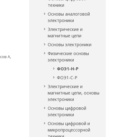
техники
Основы аналоговой
электроники
Электрические и
магнитные цепи
Основы электроники
Физические основы
сов A,
электроники
ФОЭ1-Н-Р
ФОЭ1-С-Р
Электрические и
магнитные цепи, основы
электроники
Основы цифровой
электроники
Основы цифровой и
микропроцессорной
техники