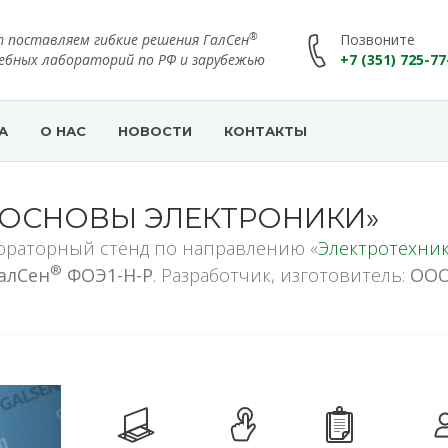
®
т поставляем гибкие решения ГалСен
Позвоните
чебных лабораторий по РФ и зарубежью
+7 (351) 725-77
А
О НАС
НОВОСТИ
КОНТАКТЫ
 ОСНОВЫ ЭЛЕКТРОНИКИ»
ораторный стенд по направлению «
Электротехник
®
алСен
ФОЭ1-Н-Р
. Разработчик, изготовитель:
ООО