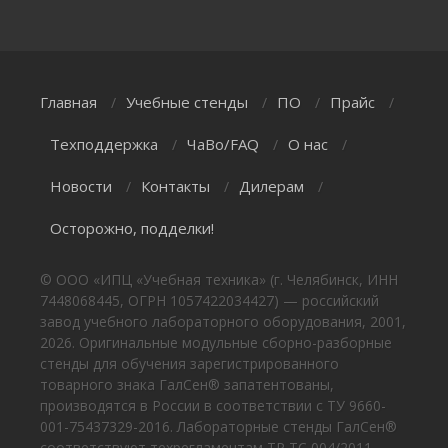
Главная
Учебные стенды
ПО
Прайс
/
/
/
/
Техподдержка
ЧаВо/FAQ
О нас
/
/
/
Новости
Контакты
Дилерам
/
/
/
Осторожно, подделки!
© ООО «ИПЦ «Учебная техника» (г. Челябинск, ИНН
7448068445, ОГРН 1057422034427) — российский
завод учебного лабораторного оборудования, 2001,
2026. Оригинальные модульные сборно-разборные
стенды для обучения зарегистрированного
товарного знака ГалСен® запатентованы,
производятся в России в соответствии с ТУ 9660-
001-75437329-2016. Лабораторные стенды ГалСен®
соответствуют техрегламентам ТР ТС 004/2011,