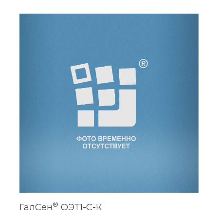
®
ГалСен
ОЭТ1-С-К