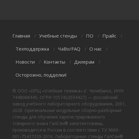
Главная
Учебные стенды
ПО
Прайс
/
/
/
/
Техподдержка
ЧаВо/FAQ
О нас
/
/
/
Новости
Контакты
Дилерам
/
/
/
Осторожно, подделки!
© ООО «ИПЦ «Учебная техника» (г. Челябинск, ИНН
7448068445, ОГРН 1057422034427) — российский
завод учебного лабораторного оборудования, 2001,
2026. Оригинальные модульные сборно-разборные
стенды для обучения зарегистрированного
товарного знака ГалСен® запатентованы,
производятся в России в соответствии с ТУ 9660-
001-75437329-2016. Лабораторные стенды ГалСен®