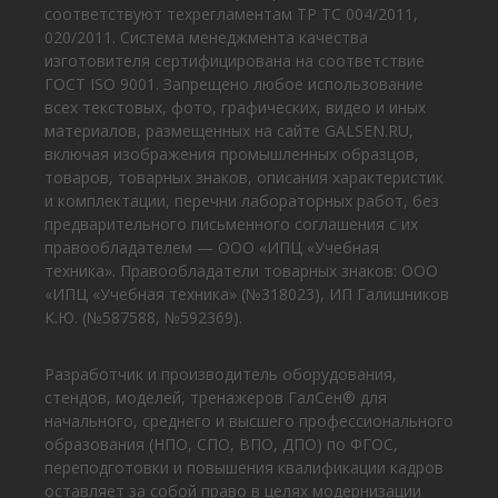
соответствуют техрегламентам ТР ТС 004/2011,
020/2011. Система менеджмента качества
изготовителя сертифицирована на соответствие
ГОСТ ISO 9001. Запрещено любое использование
всех текстовых, фото, графических, видео и иных
материалов, размещенных на сайте GALSEN.RU,
включая изображения промышленных образцов,
товаров, товарных знаков, описания характеристик
и комплектации, перечни лабораторных работ, без
предварительного письменного соглашения с их
правообладателем — ООО «ИПЦ «Учебная
техника». Правообладатели товарных знаков: ООО
«ИПЦ «Учебная техника» (№318023), ИП Галишников
К.Ю. (№587588, №592369).
Разработчик и производитель оборудования,
стендов, моделей, тренажеров ГалСен® для
начального, среднего и высшего профессионального
образования (НПО, СПО, ВПО, ДПО) по ФГОС,
переподготовки и повышения квалификации кадров
оставляет за собой право в целях модернизации