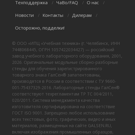
Техподдержка
ЧаВо/FAQ
О нас
/
/
/
Новости
Контакты
Дилерам
/
/
/
Осторожно, подделки!
© ООО «ИПЦ «Учебная техника» (г. Челябинск, ИНН
7448068445, ОГРН 1057422034427) — российский
завод учебного лабораторного оборудования, 2001,
2026. Оригинальные модульные сборно-разборные
стенды для обучения зарегистрированного
товарного знака ГалСен® запатентованы,
производятся в России в соответствии с ТУ 9660-
001-75437329-2016. Лабораторные стенды ГалСен®
соответствуют техрегламентам ТР ТС 004/2011,
020/2011. Система менеджмента качества
изготовителя сертифицирована на соответствие
ГОСТ ISO 9001. Запрещено любое использование
всех текстовых, фото, графических, видео и иных
материалов, размещенных на сайте GALSEN.RU,
включая изображения промышленных образцов,