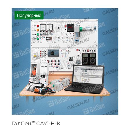
Популярный
®
ГалСен
САУ1-Н-К