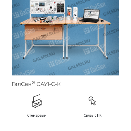
®
ГалСен
САУ1-С-К
Стендовый
Связь с ПК