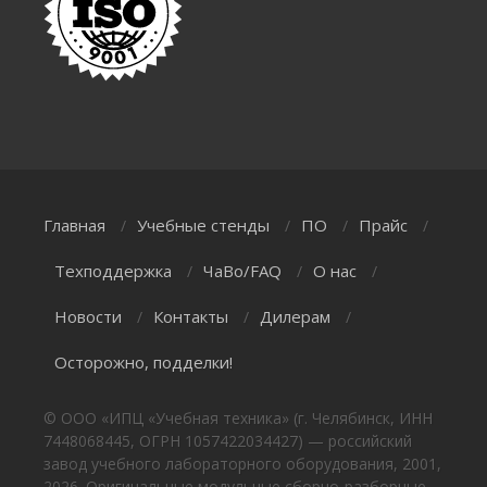
Главная
Учебные стенды
ПО
Прайс
/
/
/
/
Техподдержка
ЧаВо/FAQ
О нас
/
/
/
Новости
Контакты
Дилерам
/
/
/
Осторожно, подделки!
© ООО «ИПЦ «Учебная техника» (г. Челябинск, ИНН
7448068445, ОГРН 1057422034427) — российский
завод учебного лабораторного оборудования, 2001,
2026. Оригинальные модульные сборно-разборные