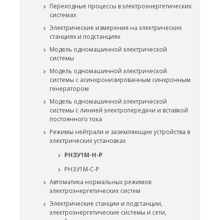
Переходные процессы в электроэнергетических
системах
Электрические измерения на электрических
станциях и подстанциях
Модель одномашинной электрической
системы
Модель одномашинной электрической
системы с асинхронизированным синхронным
генератором
Модель одномашинной электрической
системы с линией электропередачи и вставкой
постоянного тока
Режимы нейтрали и заземляющие устройства в
электрических установках
РНЗУ1М-Н-Р
РНЗУ1М-С-Р
Автоматика нормальных режимов
электроэнергетических систем
Электрические станции и подстанции,
электроэнергетические системы и сети,