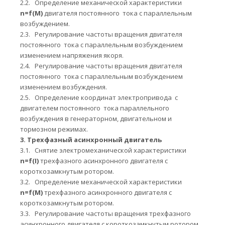
2.2.
Определение механической характеристики
n
=
f
(М)
двигателя постоянного тока с параллельным
возбуждением.
2.3.
Регулирование частоты вращения двигателя
постоянного тока с параллельным возбуждением
изменением напряжения якоря.
2.4.
Регулирование частоты вращения двигателя
постоянного тока с параллельным возбуждением
изменением возбуждения.
2.5.
Определение координат электропривода с
двигателем постоянного тока параллельного
возбуждения в генераторном, двигательном и
тормозном режимах.
3.
Трехфазный асинхронный двигатель
3.1.
Снятие электромеханической характеристики
n
=
f
(
I
)
трехфазного
асинхронного двигателя с
короткозамкнутым ротором.
3.2.
Определение механической характеристики
n
=
f
(
M
)
трехфазного
асинхронного двигателя с
короткозамкнутым ротором.
3.3.
Регулирование частоты вращения трехфазного
асинхронного двигателя с короткозамкнутым ротором