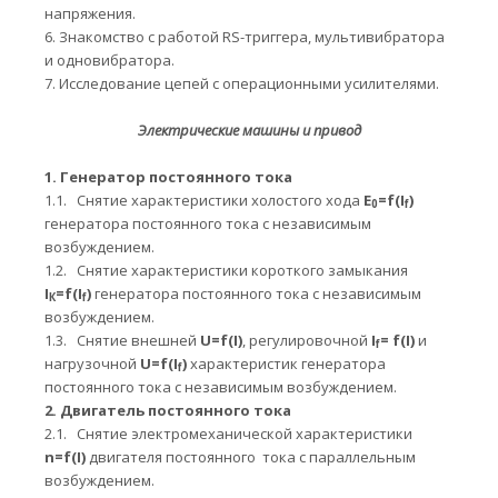
напряжения.
6.
Знакомство с работой RS-триггера, мультивибратора
и одновибратора.
7.
Исследование цепей с операционными усилителями.
Электрические машины и привод
1.
Генератор постоянного тока
1.1.
Снятие характеристики холостого хода
E
=
f
(
I
)
0
f
генератора постоянного тока с независимым
возбуждением.
1.2.
Снятие характеристики короткого замыкания
I
=
f
(
I
)
генератора постоянного тока с независимым
К
f
возбуждением.
1.3.
Снятие внешней
U
=
f
(
I
)
, регулировочной
I
=
f
(
I
)
и
f
нагрузочной
U
=
f
(
I
)
характеристик генератора
f
постоянного тока с независимым возбуждением.
2.
Двигатель постоянного тока
2.1.
Снятие электромеханической характеристики
n
=
f
(
I
)
двигателя постоянного тока с параллельным
возбуждением.