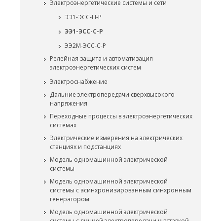
Электроэнергетические системы и сети
ЭЭ1-ЭСС-Н-Р
ЭЭ1-ЭСС-C-Р
ЭЭ2М-ЭСС-С-Р
Релейная защита и автоматизация
электроэнергетических систем
Электроснабжение
Дальние электропередачи сверхвысокого
напряжения
Переходные процессы в электроэнергетических
системах
Электрические измерения на электрических
станциях и подстанциях
Модель одномашинной электрической
системы
Модель одномашинной электрической
системы с асинхронизированным синхронным
генератором
Модель одномашинной электрической
системы с линией электропередачи и вставкой