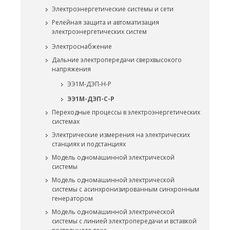
Электроэнергетические системы и сети
Релейная защита и автоматизация
электроэнергетических систем
Электроснабжение
Дальние электропередачи сверхвысокого
напряжения
ЭЭ1М-ДЭП-Н-Р
ЭЭ1М-ДЭП-С-Р
Переходные процессы в электроэнергетических
системах
Электрические измерения на электрических
станциях и подстанциях
Модель одномашинной электрической
системы
Модель одномашинной электрической
системы с асинхронизированным синхронным
генератором
Модель одномашинной электрической
системы с линией электропередачи и вставкой