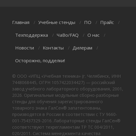
Главная
Учебные стенды
ПО
Прайс
/
/
/
/
Техподдержка
ЧаВо/FAQ
О нас
/
/
/
Новости
Контакты
Дилерам
/
/
/
Осторожно, подделки!
© ООО «ИПЦ «Учебная техника» (г. Челябинск, ИНН
7448068445, ОГРН 1057422034427) — российский
завод учебного лабораторного оборудования, 2001,
2026. Оригинальные модульные сборно-разборные
стенды для обучения зарегистрированного
товарного знака ГалСен® запатентованы,
производятся в России в соответствии с ТУ 9660-
001-75437329-2016. Лабораторные стенды ГалСен®
соответствуют техрегламентам ТР ТС 004/2011,
020/2011. Система менеджмента качества