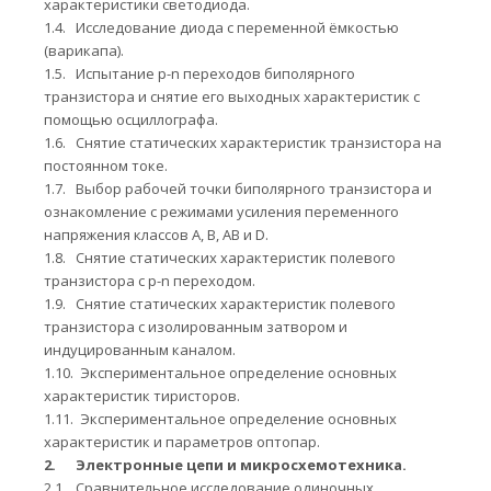
характеристики светодиода.
1.4.
Исследование диода с переменной ёмкостью
(варикапа).
1.5.
Испытание
p
-
n
переходов биполярного
транзистора и снятие его выходных характеристик с
помощью осциллографа.
1.6.
Снятие статических характеристик транзистора на
постоянном токе.
1.7.
Выбор рабочей точки биполярного транзистора и
ознакомление с режимами усиления переменного
напряжения классов A, B, AB и D.
1.8.
Снятие статических характеристик полевого
транзистора с p-n переходом.
1.9.
Снятие статических характеристик полевого
транзистора с изолированным затвором и
индуцированным каналом.
1.10.
Экспериментальное определение основных
характеристик тиристоров.
1.11.
Экспериментальное определение основных
характеристик и параметров оптопар.
2.
Электронные цепи и микросхемотехника.
2.1.
Сравнительное исследование одиночных