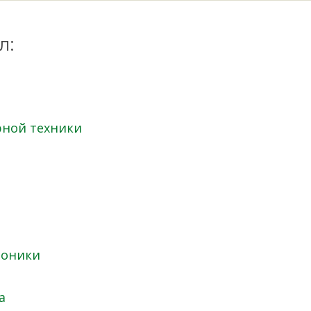
л:
ной техники
роники
а