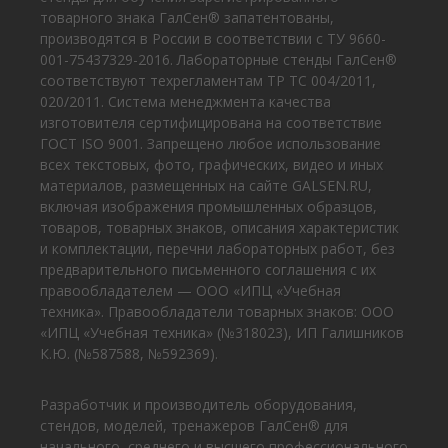
товарного знака ГалСен® запатентованы,
производятся в России в соответствии с ТУ 9660-
001-75437329-2016. Лабораторные стенды ГалСен®
соответствуют техрегламентам ТР ТС 004/2011,
020/2011. Система менеджмента качества
изготовителя сертифицирована на соответствие
ГОСТ ISO 9001. Запрещено любое использование
всех текстовых, фото, графических, видео и иных
материалов, размещенных на сайте GALSEN.RU,
включая изображения промышленных образцов,
товаров, товарных знаков, описания характеристик
и комплектации, перечни лабораторных работ, без
предварительного письменного соглашения с их
правообладателем — ООО «ИПЦ «Учебная
техника». Правообладатели товарных знаков: ООО
«ИПЦ «Учебная техника» (№318023), ИП Галишников
К.Ю. (№587588, №592369).
Разработчик и производитель оборудования,
стендов, моделей, тренажеров ГалСен® для
начального, среднего и высшего профессионального