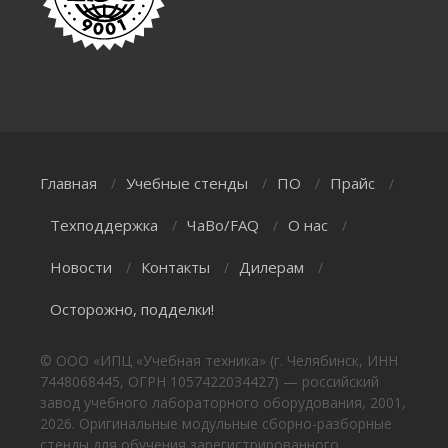
Главная
Учебные стенды
ПО
Прайс
/
/
/
/
Техподдержка
ЧаВо/FAQ
О нас
/
/
/
Новости
Контакты
Дилерам
/
/
/
Осторожно, подделки!
© ООО «ИПЦ «Учебная техника» (г. Челябинск, ИНН
7448068445, ОГРН 1057422034427) — российский
завод учебного лабораторного оборудования, 2001,
2026. Оригинальные модульные сборно-разборные
стенды для обучения зарегистрированного