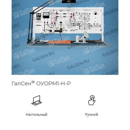
®
ГалСен
ОУОРМ1-Н-Р
Настольный
Ручной