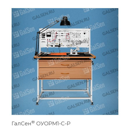
®
ГалСен
ОУОРМ1-С-Р