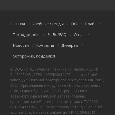
Главная
Учебные стенды
ПО
Прайс
/
/
/
/
Техподдержка
ЧаВо/FAQ
О нас
/
/
/
Новости
Контакты
Дилерам
/
/
/
Осторожно, подделки!
© ООО «ИПЦ «Учебная техника» (г. Челябинск, ИНН
7448068445, ОГРН 1057422034427) — российский
завод учебного лабораторного оборудования, 2001,
2026. Оригинальные модульные сборно-разборные
стенды для обучения зарегистрированного
товарного знака ГалСен® запатентованы,
производятся в России в соответствии с ТУ 9660-
001-75437329-2016. Лабораторные стенды ГалСен®
соответствуют техрегламентам ТР ТС 004/2011,