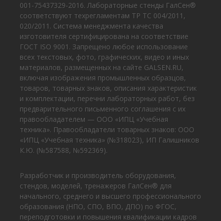
001-75437329-2016. Лабораторные стенды ГалСен®
соответствуют техрегламентам ТР ТС 004/2011,
020/2011. Система менеджмента качества
изготовителя сертифицирована на соответствие
ГОСТ ISO 9001. Запрещено любое использование
всех текстовых, фото, графических, видео и иных
материалов, размещенных на сайте GALSEN.RU,
включая изображения промышленных образцов,
товаров, товарных знаков, описания характеристик
и комплектации, перечни лабораторных работ, без
предварительного письменного соглашения с их
правообладателем — ООО «ИПЦ «Учебная
техника». Правообладатели товарных знаков: ООО
«ИПЦ «Учебная техника» (№318023), ИП Галишников
К.Ю. (№587588, №592369).
Разработчик и производитель оборудования,
стендов, моделей, тренажеров ГалСен® для
начального, среднего и высшего профессионального
образования (НПО, СПО, ВПО, ДПО) по ФГОС,
переподготовки и повышения квалификации кадров