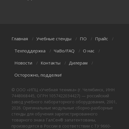
Главная
Учебные стенды
ПО
Прайс
/
/
/
/
Техподдержка
ЧаВо/FAQ
О нас
/
/
/
Новости
Контакты
Дилерам
/
/
/
Осторожно, подделки!
© ООО «ИПЦ «Учебная техника» (г. Челябинск, ИНН
7448068445, ОГРН 1057422034427) — российский
завод учебного лабораторного оборудования, 2001,
2026. Оригинальные модульные сборно-разборные
стенды для обучения зарегистрированного
товарного знака ГалСен® запатентованы,
производятся в России в соответствии с ТУ 9660-