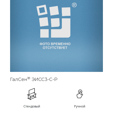
®
ГалСен
ЭИСС3-С-Р
Стендовый
Ручной