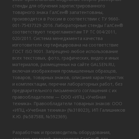
стенды для обучения зарегистрированного
товарного знака ГалСен® запатентованы,
производятся в России в соответствии с ТУ 9660-
001-75437329-2016. Лабораторные стенды ГалСен®
соответствуют техрегламентам ТР ТС 004/2011,
020/2011. Система менеджмента качества
изготовителя сертифицирована на соответствие
ГОСТ ISO 9001. Запрещено любое использование
всех текстовых, фото, графических, видео и иных
материалов, размещенных на сайте GALSEN.RU,
включая изображения промышленных образцов,
товаров, товарных знаков, описания характеристик
и комплектации, перечни лабораторных работ, без
предварительного письменного соглашения с их
правообладателем — ООО «ИПЦ «Учебная
техника». Правообладатели товарных знаков: ООО
«ИПЦ «Учебная техника» (№318023), ИП Галишников
К.Ю. (№587588, №592369).
Разработчик и производитель оборудования,
стендов, моделей, тренажеров ГалСен® для