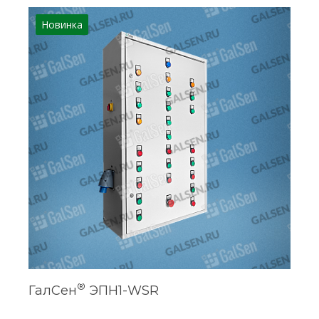
Новинка
®
ГалСен
ЭПН1-WSR