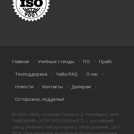
Главная
Учебные стенды
ПО
Прайс
/
/
/
/
Техподдержка
ЧаВо/FAQ
О нас
/
/
/
Новости
Контакты
Дилерам
/
/
/
Осторожно, подделки!
© ООО «ИПЦ «Учебная техника» (г. Челябинск, ИНН
7448068445, ОГРН 1057422034427) — российский
завод учебного лабораторного оборудования, 2001,
2026. Оригинальные модульные сборно-разборные