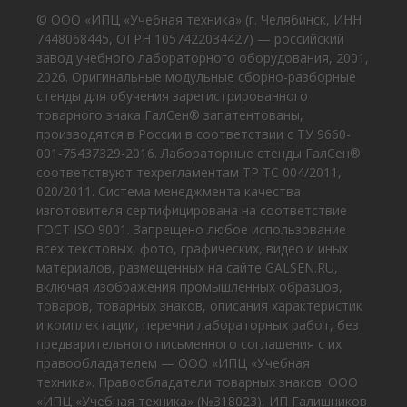
© ООО «ИПЦ «Учебная техника» (г. Челябинск, ИНН
7448068445, ОГРН 1057422034427) — российский
завод учебного лабораторного оборудования, 2001,
2026. Оригинальные модульные сборно-разборные
стенды для обучения зарегистрированного
товарного знака ГалСен® запатентованы,
производятся в России в соответствии с ТУ 9660-
001-75437329-2016. Лабораторные стенды ГалСен®
соответствуют техрегламентам ТР ТС 004/2011,
020/2011. Система менеджмента качества
изготовителя сертифицирована на соответствие
ГОСТ ISO 9001. Запрещено любое использование
всех текстовых, фото, графических, видео и иных
материалов, размещенных на сайте GALSEN.RU,
включая изображения промышленных образцов,
товаров, товарных знаков, описания характеристик
и комплектации, перечни лабораторных работ, без
предварительного письменного соглашения с их
правообладателем — ООО «ИПЦ «Учебная
техника». Правообладатели товарных знаков: ООО
«ИПЦ «Учебная техника» (№318023), ИП Галишников