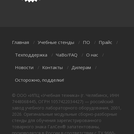
Главная
Учебные стенды
ПО
Прайс
/
/
/
/
Техподдержка
ЧаВо/FAQ
О нас
/
/
/
Новости
Контакты
Дилерам
/
/
/
Осторожно, подделки!
© ООО «ИПЦ «Учебная техника» (г. Челябинск, ИНН
7448068445, ОГРН 1057422034427) — российский
завод учебного лабораторного оборудования, 2001,
2026. Оригинальные модульные сборно-разборные
стенды для обучения зарегистрированного
товарного знака ГалСен® запатентованы,
производятся в России в соответствии с ТУ 9660-