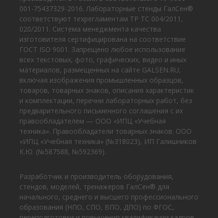
001-75437329-2016. Лабораторные стенды ГалСен®
соответствуют техрегламентам ТР ТС 004/2011,
020/2011. Система менеджмента качества
изготовителя сертифицирована на соответствие
ГОСТ ISO 9001. Запрещено любое использование
всех текстовых, фото, графических, видео и иных
материалов, размещенных на сайте GALSEN.RU,
включая изображения промышленных образцов,
товаров, товарных знаков, описания характеристик
и комплектации, перечни лабораторных работ, без
предварительного письменного соглашения с их
правообладателем — ООО «ИПЦ «Учебная
техника». Правообладатели товарных знаков: ООО
«ИПЦ «Учебная техника» (№318023), ИП Галишников
К.Ю. (№587588, №592369).
Разработчик и производитель оборудования,
стендов, моделей, тренажеров ГалСен® для
начального, среднего и высшего профессионального
образования (НПО, СПО, ВПО, ДПО) по ФГОС,
переподготовки и повышения квалификации кадров