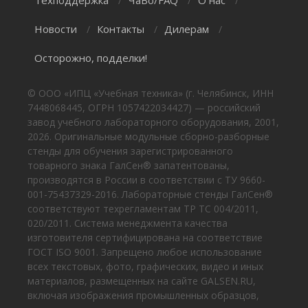
Техподдержка
ЧаВо/FAQ
О нас
/
/
/
Новости
Контакты
Дилерам
/
/
/
Осторожно, подделки!
© ООО «ИПЦ «Учебная техника» (г. Челябинск, ИНН
7448068445, ОГРН 1057422034427) — российский
завод учебного лабораторного оборудования, 2001,
2026. Оригинальные модульные сборно-разборные
стенды для обучения зарегистрированного
товарного знака ГалСен® запатентованы,
производятся в России в соответствии с ТУ 9660-
001-75437329-2016. Лабораторные стенды ГалСен®
соответствуют техрегламентам ТР ТС 004/2011,
020/2011. Система менеджмента качества
изготовителя сертифицирована на соответствие
ГОСТ ISO 9001. Запрещено любое использование
всех текстовых, фото, графических, видео и иных
материалов, размещенных на сайте GALSEN.RU,
включая изображения промышленных образцов,