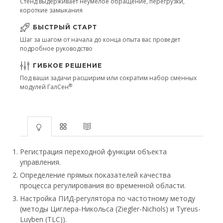
Стенд выдерживает неумелое обращение, перегрузки,
короткие замыкания
БЫСТРЫЙ СТАРТ
Шаг за шагом от начала до конца опыта вас проведет
подробное руководство
ГИБКОЕ РЕШЕНИЕ
Под ваши задачи расширим или сократим набор сменных
®
модулей ГалСен
Регистрация переходной функции объекта
управления.
Определение прямых показателей качества
процесса регулирования во временной области.
Настройка ПИД-регулятора по частотному методу
(методы Циглера-Никольса (Ziegler-Nichols) и Tyreus-
Luyben (TLC)).