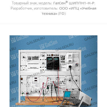
®
Товарный знак, модель:
ГалСен
ШИППН1-Н-Р
.
Разработчик, изготовитель:
ООО «ИПЦ «Учебная
техника»
(РФ)