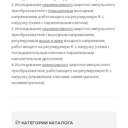
2.
Исследование
нереверсивного
широтно-импульсного
преобразователя с
повышенным
выходным
напряжением, работающего на регулируемую
R
-
L
нагрузку (схема с параллельным ключом).
3.
Исследование
нереверсивного
широтно-импульсного
преобразователя с выходным напряжением,
регулируемым
выше и ниже
входного напряжения,
работающего на регулируемую
R
-
L
нагрузку (схема с
последовательным ключом и параллельным
накопительным дросселем).
4.
Исследование
реверсивного
широтно-импульсного
преобразователя, работающего на регулируемую
R
-
L
нагрузку (управление ключами: симметричное;
несимметричное).
КАТЕГОРИИ КАТАЛОГА