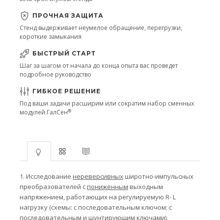
ПРОЧНАЯ ЗАЩИТА
Стенд выдерживает неумелое обращение, перегрузки,
короткие замыкания
БЫСТРЫЙ СТАРТ
Шаг за шагом от начала до конца опыта вас проведет
подробное руководство
ГИБКОЕ РЕШЕНИЕ
Под ваши задачи расширим или сократим набор сменных
®
модулей ГалСен
1.
Исследование
нереверсивных
широтно-импульсных
преобразователей с
пониженным
выходным
напряжением, работающих на регулируемую
R
-
L
нагрузку (схемы: с последовательным ключом; с
последовательным и шунтирующим ключами).