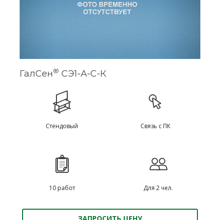
®
ГалСен
СЭ1-А-С-К
Стендовый
Связь с ПК
10 работ
Для 2 чел.
ЗАПРОСИТЬ ЦЕНУ