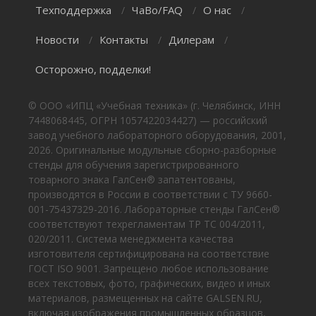
Техподдержка
ЧаВо/FAQ
О нас
/
/
/
Новости
Контакты
Дилерам
/
/
/
Осторожно, подделки!
© ООО «ИПЦ «Учебная техника» (г. Челябинск, ИНН
7448068445, ОГРН 1057422034427) — российский
завод учебного лабораторного оборудования, 2001,
2026. Оригинальные модульные сборно-разборные
стенды для обучения зарегистрированного
товарного знака ГалСен® запатентованы,
производятся в России в соответствии с ТУ 9660-
001-75437329-2016. Лабораторные стенды ГалСен®
соответствуют техрегламентам ТР ТС 004/2011,
020/2011. Система менеджмента качества
изготовителя сертифицирована на соответствие
ГОСТ ISO 9001. Запрещено любое использование
всех текстовых, фото, графических, видео и иных
материалов, размещенных на сайте GALSEN.RU,
включая изображения промышленных образцов,