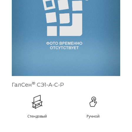
®
ГалСен
СЭ1-А-С-Р
Стендовый
Ручной