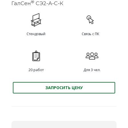
®
ГалСен
СЭ2-А-С-К
Стендовый
Связь с ПК
20 работ
Для 3 чел.
ЗАПРОСИТЬ ЦЕНУ