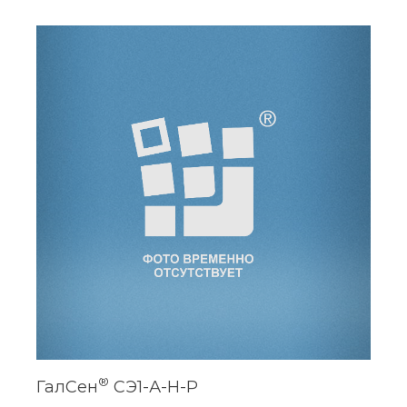
®
ГалСен
СЭ1-А-Н-Р