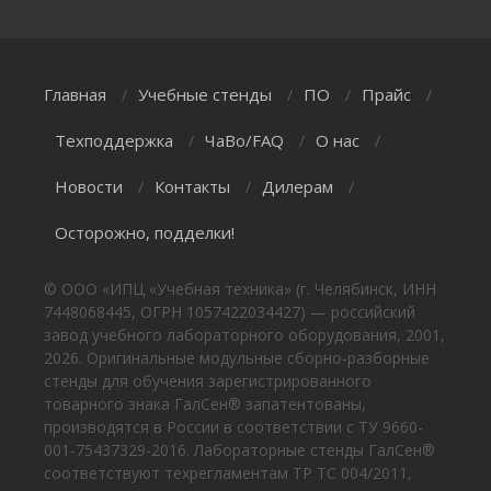
Главная
Учебные стенды
ПО
Прайс
/
/
/
/
Техподдержка
ЧаВо/FAQ
О нас
/
/
/
Новости
Контакты
Дилерам
/
/
/
Осторожно, подделки!
© ООО «ИПЦ «Учебная техника» (г. Челябинск, ИНН
7448068445, ОГРН 1057422034427) — российский
завод учебного лабораторного оборудования, 2001,
2026. Оригинальные модульные сборно-разборные
стенды для обучения зарегистрированного
товарного знака ГалСен® запатентованы,
производятся в России в соответствии с ТУ 9660-
001-75437329-2016. Лабораторные стенды ГалСен®
соответствуют техрегламентам ТР ТС 004/2011,