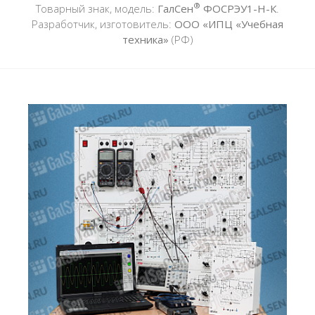
®
Товарный знак, модель:
ГалСен
ФОСРЭУ1-Н-К
.
Разработчик, изготовитель:
ООО «ИПЦ «Учебная
техника»
(РФ)