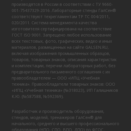
производятся в России в соответствии с ТУ 9660-
001-75437329-2016. Лабораторные стенды ГалСен®
соответствуют техрегламентам ТР ТС 004/2011,
020/2011. Система менеджмента качества
изготовителя сертифицирована на соответствие
ГОСТ ISO 9001. Запрещено любое использование
всех текстовых, фото, графических, видео и иных
материалов, размещенных на сайте GALSEN.RU,
включая изображения промышленных образцов,
товаров, товарных знаков, описания характеристик
и комплектации, перечни лабораторных работ, без
предварительного письменного соглашения с их
правообладателем — ООО «ИПЦ «Учебная
техника». Правообладатели товарных знаков: ООО
«ИПЦ «Учебная техника» (№318023), ИП Галишников
К.Ю. (№587588, №592369).
Разработчик и производитель оборудования,
стендов, моделей, тренажеров ГалСен® для
начального, среднего и высшего профессионального
образования (НПО, СПО, ВПО, ДПО) по ФГОС,