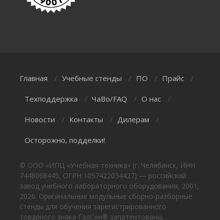
Главная
Учебные стенды
ПО
Прайс
/
/
/
/
Техподдержка
ЧаВо/FAQ
О нас
/
/
/
Новости
Контакты
Дилерам
/
/
/
Осторожно, подделки!
© ООО «ИПЦ «Учебная техника» (г. Челябинск, ИНН
7448068445, ОГРН 1057422034427) — российский
завод учебного лабораторного оборудования, 2001,
2026. Оригинальные модульные сборно-разборные
стенды для обучения зарегистрированного
товарного знака ГалСен® запатентованы,