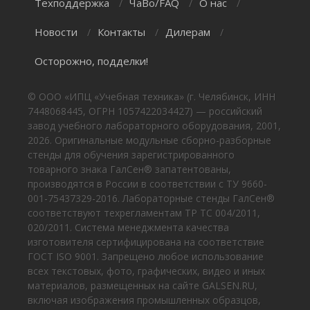
Техподдержка
ЧаВо/FAQ
О нас
/
/
/
Новости
Контакты
Дилерам
/
/
/
Осторожно, подделки!
© ООО «ИПЦ «Учебная техника» (г. Челябинск, ИНН
7448068445, ОГРН 1057422034427) — российский
завод учебного лабораторного оборудования, 2001,
2026. Оригинальные модульные сборно-разборные
стенды для обучения зарегистрированного
товарного знака ГалСен® запатентованы,
производятся в России в соответствии с ТУ 9660-
001-75437329-2016. Лабораторные стенды ГалСен®
соответствуют техрегламентам ТР ТС 004/2011,
020/2011. Система менеджмента качества
изготовителя сертифицирована на соответствие
ГОСТ ISO 9001. Запрещено любое использование
всех текстовых, фото, графических, видео и иных
материалов, размещенных на сайте GALSEN.RU,
включая изображения промышленных образцов,