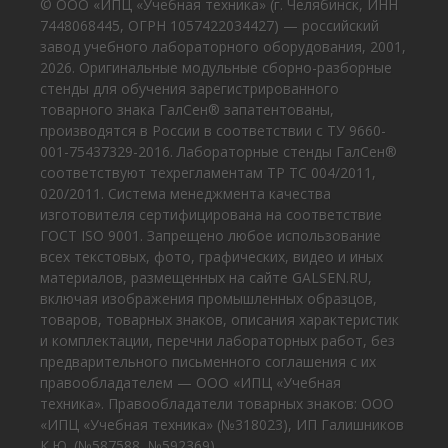
© ООО «ИПЦ «Учебная техника» (г. Челябинск, ИНН
7448068445, ОГРН 1057422034427) — российский
завод учебного лабораторного оборудования, 2001,
2026. Оригинальные модульные сборно-разборные
стенды для обучения зарегистрированного
товарного знака ГалСен® запатентованы,
производятся в России в соответствии с ТУ 9660-
001-75437329-2016. Лабораторные стенды ГалСен®
соответствуют техрегламентам ТР ТС 004/2011,
020/2011. Система менеджмента качества
изготовителя сертифицирована на соответствие
ГОСТ ISO 9001. Запрещено любое использование
всех текстовых, фото, графических, видео и иных
материалов, размещенных на сайте GALSEN.RU,
включая изображения промышленных образцов,
товаров, товарных знаков, описания характеристик
и комплектации, перечни лабораторных работ, без
предварительного письменного соглашения с их
правообладателем — ООО «ИПЦ «Учебная
техника». Правообладатели товарных знаков: ООО
«ИПЦ «Учебная техника» (№318023), ИП Галишников
К.Ю. (№587588, №592369).