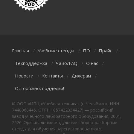
Главная
Учебные стенды
ПО
Прайс
/
/
/
/
Техподдержка
ЧаВо/FAQ
О нас
/
/
/
Новости
Контакты
Дилерам
/
/
/
Осторожно, подделки!
© ООО «ИПЦ «Учебная техника» (г. Челябинск, ИНН
7448068445, ОГРН 1057422034427) — российский
завод учебного лабораторного оборудования, 2001,
2026. Оригинальные модульные сборно-разборные
стенды для обучения зарегистрированного