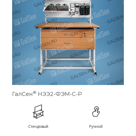
®
ГалСен
НЭЭ2-ФЭМ-С-Р
Стендовый
Ручной