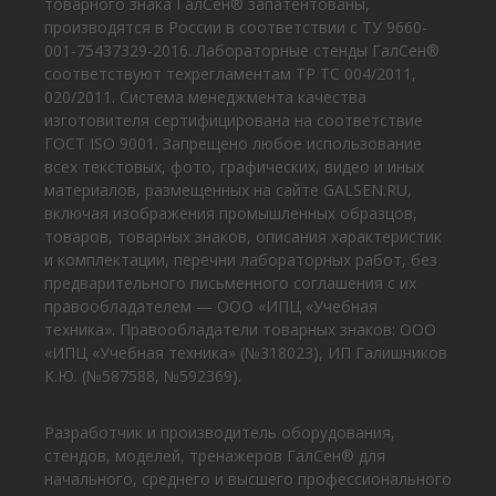
товарного знака ГалСен® запатентованы,
производятся в России в соответствии с ТУ 9660-
001-75437329-2016. Лабораторные стенды ГалСен®
соответствуют техрегламентам ТР ТС 004/2011,
020/2011. Система менеджмента качества
изготовителя сертифицирована на соответствие
ГОСТ ISO 9001. Запрещено любое использование
всех текстовых, фото, графических, видео и иных
материалов, размещенных на сайте GALSEN.RU,
включая изображения промышленных образцов,
товаров, товарных знаков, описания характеристик
и комплектации, перечни лабораторных работ, без
предварительного письменного соглашения с их
правообладателем — ООО «ИПЦ «Учебная
техника». Правообладатели товарных знаков: ООО
«ИПЦ «Учебная техника» (№318023), ИП Галишников
К.Ю. (№587588, №592369).
Разработчик и производитель оборудования,
стендов, моделей, тренажеров ГалСен® для
начального, среднего и высшего профессионального