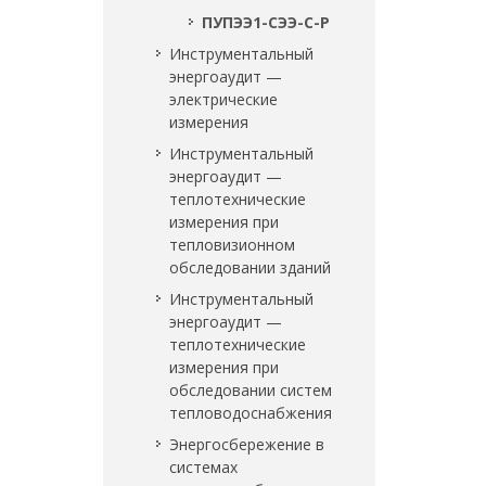
ПУПЭЭ1-СЭЭ-С-Р
Инструментальный
энергоаудит —
электрические
измерения
Инструментальный
энергоаудит —
теплотехнические
измерения при
тепловизионном
обследовании зданий
Инструментальный
энергоаудит —
теплотехнические
измерения при
обследовании систем
тепловодоснабжения
Энергосбережение в
системах