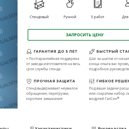
Стендовый
Ручной
5 работ
Для 
ЗАПРОСИТЬ ЦЕНУ
ГАРАНТИЯ ДО 5 ЛЕТ
БЫСТРЫЙ СТА
+ Постгарантийная поддержка
Шаг за шагом от начал
от завода-изготовителя на весь
конца опыта вас прове
срок службы стенда
подробное руководст
ПРОЧНАЯ ЗАЩИТА
ГИБКОЕ РЕШЕ
Стенд выдерживает неумелое
Под ваши задачи рас
обращение, перегрузки,
или сократим набор 
®
короткие замыкания
модулей ГалСен
енты
Характеристики
Руководства