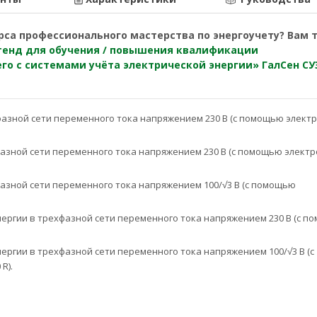
са профессионального мастерства по энергоучету? Вам 
тенд для обучения / повышения квалификации
го с системами учёта электрической энергии» ГалСен СУ
азной сети переменного тока напряжением 230 В (с помощью элект
азной сети переменного тока напряжением 230 В (с помощью элект
азной сети переменного тока напряжением 100/√3 В (с помощью
ергии в трехфазной сети переменного тока напряжением 230 В (с 
ргии в трехфазной сети переменного тока напряжением 100/√3 В (с
0
R
).