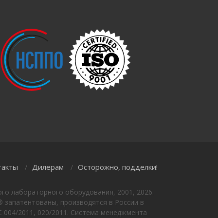
такты
Дилерам
Осторожно, подделки!
/
/
го лабораторного оборудования, 2001, 2026.
 запатентованы, производятся в России в
 004/2011, 020/2011. Система менеджмента