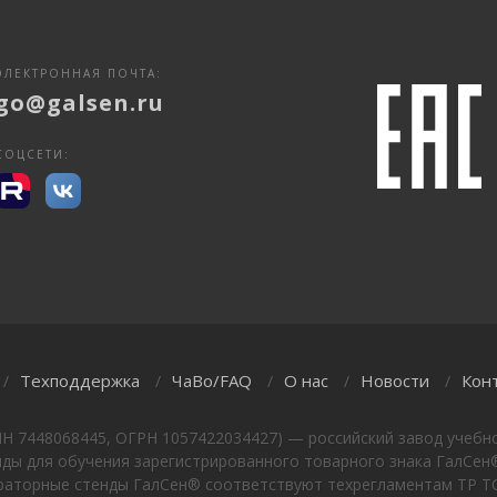
ЭЛЕКТРОННАЯ ПОЧТА:
go@galsen.ru
СОЦСЕТИ:
Техподдержка
ЧаВо/FAQ
О нас
Новости
Кон
/
/
/
/
/
НН 7448068445, ОГРН 1057422034427) — российский завод учебно
ы для обучения зарегистрированного товарного знака ГалСен®
ораторные стенды ГалСен® соответствуют техрегламентам ТР ТС