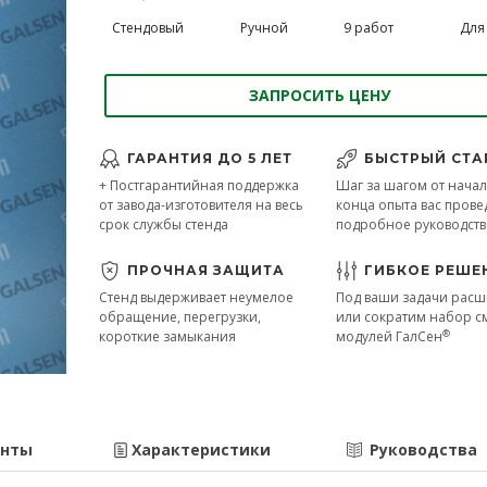
Стендовый
Ручной
9 работ
Для 
ЗАПРОСИТЬ ЦЕНУ
ГАРАНТИЯ ДО 5 ЛЕТ
БЫСТРЫЙ СТА
+ Постгарантийная поддержка
Шаг за шагом от начал
от завода-изготовителя на весь
конца опыта вас прове
срок службы стенда
подробное руководст
ПРОЧНАЯ ЗАЩИТА
ГИБКОЕ РЕШЕ
Стенд выдерживает неумелое
Под ваши задачи рас
обращение, перегрузки,
или сократим набор 
®
короткие замыкания
модулей ГалСен
енты
Характеристики
Руководства