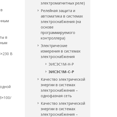
электромагнитных реле)
 в
Релейная защита и
автоматика в системах
онным
электроснабжения (на
основе
программируемого
ты в
контроллера)
ьным
Электрические
измерения в системах
3×230 В
электроснабжения
ЭИСЭС1М-Н-Р
ЭИСЭС1М-С-Р
Качество электрической
энергии в системах
водной
электроснабжения –
однофазная сеть
3×100/
Качество электрической
энергии в системах
электроснабжения –