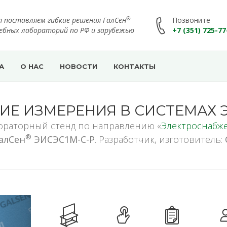
®
т поставляем гибкие решения ГалСен
Позвоните
чебных лабораторий по РФ и зарубежью
+7 (351) 725-77
А
О НАС
НОВОСТИ
КОНТАКТЫ
КИЕ ИЗМЕРЕНИЯ В СИСТЕМАХ
ораторный стенд по направлению «
Электроснабж
®
алСен
ЭИСЭС1М-С-Р
. Разработчик, изготовитель: