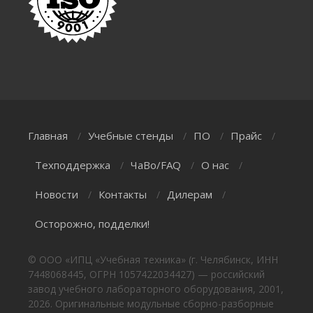
Главная
Учебные стенды
ПО
Прайс
/
/
/
/
Техподдержка
ЧаВо/FAQ
О нас
/
/
/
Новости
Контакты
Дилерам
/
/
/
Осторожно, подделки!
© ООО «ИПЦ «Учебная техника» (г. Челябинск, ИНН
7448068445, ОГРН 1057422034427) — российский
завод учебного лабораторного оборудования, 2001,
2026. Оригинальные модульные сборно-разборные