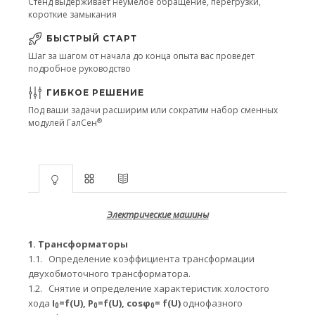
Стенд выдерживает неумелое обращение, перегрузки,
короткие замыкания
БЫСТРЫЙ СТАРТ
Шаг за шагом от начала до конца опыта вас проведет
подробное руководство
ГИБКОЕ РЕШЕНИЕ
Под ваши задачи расширим или сократим набор сменных
®
модулей ГалСен
Электрические машины
1.
Трансформаторы
1.1.
Определение коэффициента трансформации
двухобмоточного трансформатора.
1.2.
Снятие и определение характеристик холостого
хода
I
=
f
(
U
), Р
=
f
(
U
),
cosφ
=
f
(
U
)
однофазного
0
0
0