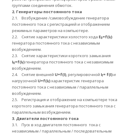
группами соединения обмоток.
2.
Генераторы постоянного тока
2.1.
Возбуждение /самовозбуждение генератора
постоянного тока с регистрацией и отображением
режимных параметров на компьютере.
2.2.
Снятие характеристики холостого хода
E
=
f
(
I
)
0
f
генератора постоянного тока с независимым
возбуждением.
2.3.
Снятие характеристики короткого замыкания
I
=
f
(
I
)
генератора постоянного тока с независимым
К
f
возбуждением.
2.4.
Снятие внешней
U
=
f
(
I
)
, регулировочной
I
=
f
(
I
)
и
f
нагрузочной
U
=
f
(
I
)
характеристик генератора
f
постоянного тока с независимым / параллельным
возбуждением.
2.5.
Регистрация и отображение на компьютере тока
короткого замыкания генератора постоянного тока с
параллельным возбуждением.
3.
Двигатели постоянного тока
3.1.
Пуск в ход двигателя постоянного тока с
независимым / параллельным / последовательным