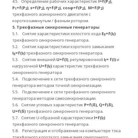
4.5.
Определение рабочих характеристик
I
=
f
(
P
),
2
P
=
f
(
P
)
,
s
=
f
(
P
), η=
f
(
P
),
cosφ
=
f
(
P
),
M
=
f
(
P
)
1
2
2
2
2
2
трехфазного асинхронного двигателя с
короткозамкнутым / фазным ротором.
5.
Трехфазные синхронные генераторы
5.1.
Снятие характеристики холостого хода
E
=
f
(
I
)
0
f
трехфазного синхронного генератора.
5.2.
Снятие характеристики короткого замыкания
I
=
f
(
I
)
трехфазного синхронного генератора.
К
f
5.3.
Снятие внешней
U
=
f
(
I
)
, регулировочной
I
=
f
(
I
)
и
f
нагрузочной
U
=
f
(
I
)
характеристик трехфазного
f
синхронного генератора
5.4.
Подключение к сети трехфазного синхронного
генератора методом точной синхронизации.
5.5.
Подключение к сети трехфазного синхронного
генератора методом самосинхронизации.
5.6.
Снятие угловых характеристик
P
=
f
(
δ
),
Q
=
f
(
δ
),
U
=
f
(
δ
)
трехфазного синхронного генератора.
5.7.
Снятие
U
-образной характеристики
I
=
f
(
I
)
f
трехфазного синхронного генератора.
5.8.
Регистрация и отображение на компьютере тока
трехфазного короткого замыкания синхронного