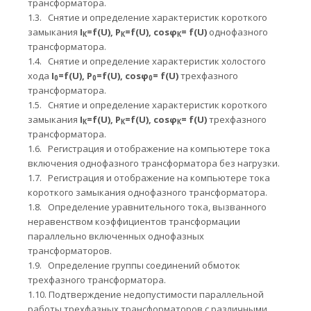
трансформатора.
1.3.
Снятие и определение характеристик короткого
замыкания
I
=
f
(
U
), Р
=
f
(
U
),
cosφ
=
f
(
U
)
однофазного
К
К
К
трансформатора.
1.4.
Снятие и определение характеристик холостого
хода
I
=
f
(
U
), Р
=
f
(
U
),
cosφ
=
f
(
U
)
трехфазного
0
0
0
трансформатора.
1.5.
Снятие и определение характеристик короткого
замыкания
I
=
f
(
U
), Р
=
f
(
U
),
cosφ
=
f
(
U
)
трехфазного
К
К
К
трансформатора.
1.6.
Регистрация и отображение на компьютере тока
включения однофазного трансформатора без нагрузки.
1.7.
Регистрация и отображение на компьютере тока
короткого замыкания однофазного трансформатора.
1.8.
Определение уравнительного тока, вызванного
неравенством коэффициентов трансформации
параллельно включенных однофазных
трансформаторов.
1.9.
Определение группы соединений обмоток
трехфазного трансформатора.
1.10.
Подтверждение недопустимости параллельной
работы трехфазных трансформаторов с различными