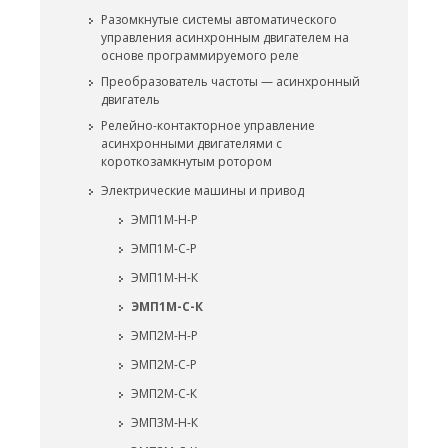
Разомкнутые системы автоматического
управления асинхронным двигателем на
основе программируемого реле
Преобразователь частоты — асинхронный
двигатель
Релейно-контакторное управление
асинхронными двигателями с
короткозамкнутым ротором
Электрические машины и привод
ЭМП1М-Н-Р
ЭМП1М-С-Р
ЭМП1М-Н-К
ЭМП1М-С-К
ЭМП2М-Н-Р
ЭМП2М-С-Р
ЭМП2М-С-К
ЭМП3М-Н-К