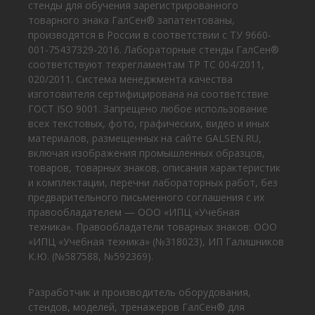
стенды для обучения зарегистрированного
товарного знака ГалСен® запатентованы,
производятся в России в соответствии с ТУ 9660-
001-75437329-2016. Лабораторные стенды ГалСен®
соответствуют техрегламентам ТР ТС 004/2011,
020/2011. Система менеджмента качества
изготовителя сертифицирована на соответствие
ГОСТ ISO 9001. Запрещено любое использование
всех текстовых, фото, графических, видео и иных
материалов, размещенных на сайте GALSEN.RU,
включая изображения промышленных образцов,
товаров, товарных знаков, описания характеристик
и комплектации, перечни лабораторных работ, без
предварительного письменного соглашения с их
правообладателем — ООО «ИПЦ «Учебная
техника». Правообладатели товарных знаков: ООО
«ИПЦ «Учебная техника» (№318023), ИП Галишников
К.Ю. (№587588, №592369).
Разработчик и производитель оборудования,
стендов, моделей, тренажеров ГалСен® для