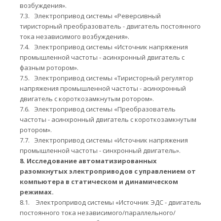
возбуждения».
7.3.
Электропривод системы «Реверсивный
тиристорный преобразователь - двигатель постоянного
тока независимого возбуждения».
7.4.
Электропривод системы «Источник напряжения
промышленной частоты - асинхронный двигатель с
фазным ротором».
7.5.
Электропривод системы «Тиристорный регулятор
напряжения промышленной частоты - асинхронный
двигатель с короткозамкнутым ротором».
7.6.
Электропривод системы «Преобразователь
частоты - асинхронный двигатель с короткозамкнутым
ротором».
7.7.
Электропривод системы «Источник напряжения
промышленной частоты - синхронный двигатель».
8.
Исследование автоматизированных
разомкнутых электроприводов с управлением от
компьютера в статическом и динамическом
режимах.
8.1.
Электропривод системы «Источник ЭДС - двигатель
постоянного тока независимого/параллельного/