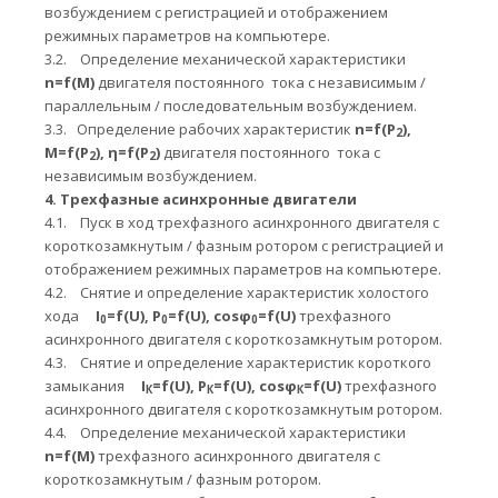
возбуждением с регистрацией и отображением
режимных параметров на компьютере.
3.2.
Определение механической характеристики
n
=
f
(
M
)
двигателя постоянного тока с независимым /
параллельным / последовательным возбуждением.
3.3.
Определение рабочих характеристик
n
=
f
(
P
),
2
M
=
f
(
P
), η=
f
(
P
)
двигателя постоянного тока с
2
2
независимым возбуждением.
4.
Трехфазные асинхронные двигатели
4.1.
Пуск в ход трехфазного асинхронного двигателя с
короткозамкнутым / фазным ротором с регистрацией и
отображением режимных параметров на компьютере.
4.2.
Снятие и определение характеристик холостого
хода
I
=
f
(
U
), Р
=
f
(
U
),
cosφ
=
f
(
U
)
трехфазного
0
0
0
асинхронного двигателя с короткозамкнутым ротором.
4.3.
Снятие и определение характеристик короткого
замыкания
I
=
f
(
U
), Р
=
f
(
U
),
cosφ
=
f
(
U
)
трехфазного
К
К
К
асинхронного двигателя с короткозамкнутым ротором.
4.4.
Определение механической характеристики
n
=
f
(
M
)
трехфазного асинхронного двигателя с
короткозамкнутым / фазным ротором.