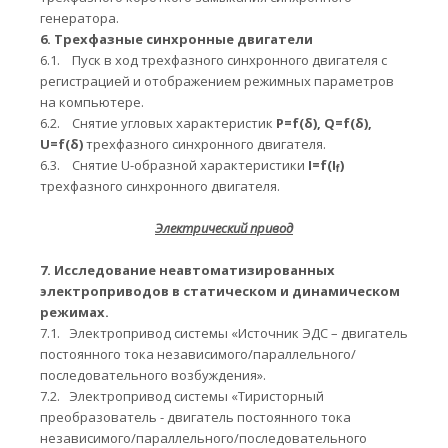
генератора.
6.
Трехфазные синхронные двигатели
6.1.
Пуск в ход трехфазного синхронного двигателя с
регистрацией и отображением режимных параметров
на компьютере.
6.2.
Снятие угловых характеристик
P
=
f
(
δ
),
Q
=
f
(
δ
),
U
=
f
(
δ
)
трехфазного синхронного двигателя.
6.3.
Снятие
U
-образной характеристики
I
=
f
(
I
)
f
трехфазного синхронного двигателя.
Электрический привод
7.
Исследование неавтоматизированных
электроприводов в статическом и динамическом
режимах.
7.1.
Электропривод системы «Источник ЭДС – двигатель
постоянного тока независимого/параллельного/
последовательного возбуждения».
7.2.
Электропривод системы «Тиристорный
преобразователь - двигатель постоянного тока
независимого/параллельного/последовательного