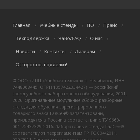
Главная
Учебные стенды
ПО
Прайс
/
/
/
/
Техподдержка
ЧаВо/FAQ
О нас
/
/
/
Новости
Контакты
Дилерам
/
/
/
Осторожно, подделки!
© ООО «ИПЦ «Учебная техника» (г. Челябинск, ИНН
7448068445, ОГРН 1057422034427) — российский
завод учебного лабораторного оборудования, 2001,
2026. Оригинальные модульные сборно-разборные
стенды для обучения зарегистрированного
товарного знака ГалСен® запатентованы,
производятся в России в соответствии с ТУ 9660-
001-75437329-2016. Лабораторные стенды ГалСен®
соответствуют техрегламентам ТР ТС 004/2011,
020/2011. Система менеджмента качества