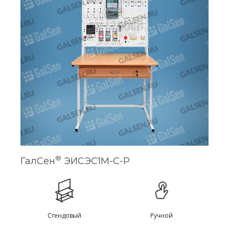
®
ГалСен
ЭИСЭС1М-С-Р
Стендовый
Ручной