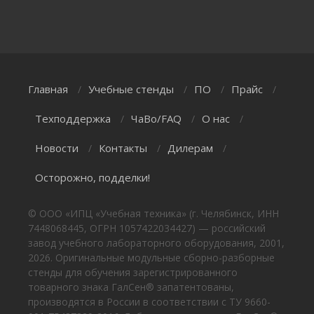
Главная
Учебные стенды
ПО
Прайс
/
/
/
/
Техподдержка
ЧаВо/FAQ
О нас
/
/
/
Новости
Контакты
Дилерам
/
/
/
Осторожно, подделки!
© ООО «ИПЦ «Учебная техника» (г. Челябинск, ИНН
7448068445, ОГРН 1057422034427) — российский
завод учебного лабораторного оборудования, 2001,
2026. Оригинальные модульные сборно-разборные
стенды для обучения зарегистрированного
товарного знака ГалСен® запатентованы,
производятся в России в соответствии с ТУ 9660-