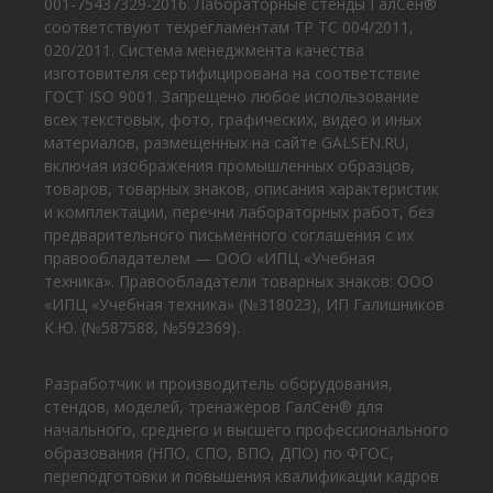
001-75437329-2016. Лабораторные стенды ГалСен®
соответствуют техрегламентам ТР ТС 004/2011,
020/2011. Система менеджмента качества
изготовителя сертифицирована на соответствие
ГОСТ ISO 9001. Запрещено любое использование
всех текстовых, фото, графических, видео и иных
материалов, размещенных на сайте GALSEN.RU,
включая изображения промышленных образцов,
товаров, товарных знаков, описания характеристик
и комплектации, перечни лабораторных работ, без
предварительного письменного соглашения с их
правообладателем — ООО «ИПЦ «Учебная
техника». Правообладатели товарных знаков: ООО
«ИПЦ «Учебная техника» (№318023), ИП Галишников
К.Ю. (№587588, №592369).
Разработчик и производитель оборудования,
стендов, моделей, тренажеров ГалСен® для
начального, среднего и высшего профессионального
образования (НПО, СПО, ВПО, ДПО) по ФГОС,
переподготовки и повышения квалификации кадров