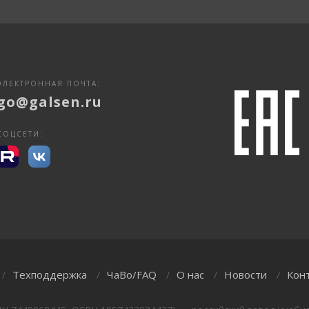
ЭЛЕКТРОННАЯ ПОЧТА:
go@galsen.ru
СОЦСЕТИ:
Техподдержка
ЧаВо/FAQ
О нас
Новости
Кон
/
/
/
/
/