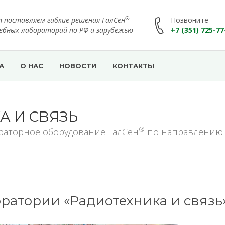
®
т поставляем гибкие решения ГалСен
Позвоните
чебных лабораторий по РФ и зарубежью
+7 (351) 725-77
А
О НАС
НОВОСТИ
КОНТАКТЫ
А И СВЯЗЬ
®
раторное оборудование ГалСен
по направлению
атории «Радиотехника и связь