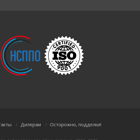
такты
Дилерам
Осторожно, подделки!
/
/