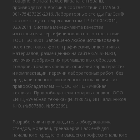
товарного знака ГалСен® запатентованы,
производятся в России в соответствии с ТУ 9660-
001-75437329-2016. Лабораторные стенды ГалСен®
соответствуют техрегламентам ТР ТС 004/2011,
020/2011. Система менеджмента качества
изготовителя сертифицирована на соответствие
ГОСТ ISO 9001. Запрещено любое использование
всех текстовых, фото, графических, видео и иных
материалов, размещенных на сайте GALSEN.RU,
включая изображения промышленных образцов,
товаров, товарных знаков, описания характеристик
и комплектации, перечни лабораторных работ, без
предварительного письменного соглашения с их
правообладателем — ООО «ИПЦ «Учебная
техника». Правообладатели товарных знаков: ООО
«ИПЦ «Учебная техника» (№318023), ИП Галишников
К.Ю. (№587588, №592369).
Разработчик и производитель оборудования,
стендов, моделей, тренажеров ГалСен® для
начального, среднего и высшего профессионального