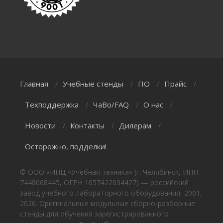
Главная
Учебные стенды
ПО
Прайс
/
/
/
/
Техподдержка
ЧаВо/FAQ
О нас
/
/
/
Новости
Контакты
Дилерам
/
/
/
Осторожно, подделки!
© ООО «ИПЦ «Учебная техника» (г. Челябинск, ИНН
7448068445, ОГРН 1057422034427) — российский
завод учебного лабораторного оборудования, 2001,
2026. Оригинальные модульные сборно-разборные
стенды для обучения зарегистрированного