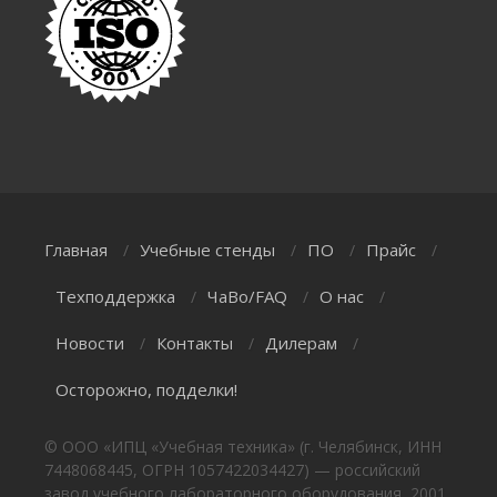
Главная
Учебные стенды
ПО
Прайс
/
/
/
/
Техподдержка
ЧаВо/FAQ
О нас
/
/
/
Новости
Контакты
Дилерам
/
/
/
Осторожно, подделки!
© ООО «ИПЦ «Учебная техника» (г. Челябинск, ИНН
7448068445, ОГРН 1057422034427) — российский
завод учебного лабораторного оборудования, 2001,