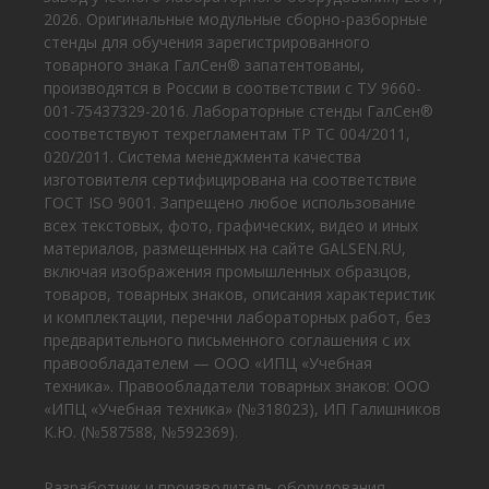
2026. Оригинальные модульные сборно-разборные
стенды для обучения зарегистрированного
товарного знака ГалСен® запатентованы,
производятся в России в соответствии с ТУ 9660-
001-75437329-2016. Лабораторные стенды ГалСен®
соответствуют техрегламентам ТР ТС 004/2011,
020/2011. Система менеджмента качества
изготовителя сертифицирована на соответствие
ГОСТ ISO 9001. Запрещено любое использование
всех текстовых, фото, графических, видео и иных
материалов, размещенных на сайте GALSEN.RU,
включая изображения промышленных образцов,
товаров, товарных знаков, описания характеристик
и комплектации, перечни лабораторных работ, без
предварительного письменного соглашения с их
правообладателем — ООО «ИПЦ «Учебная
техника». Правообладатели товарных знаков: ООО
«ИПЦ «Учебная техника» (№318023), ИП Галишников
К.Ю. (№587588, №592369).
Разработчик и производитель оборудования,