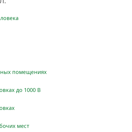
л:
еловека
исных помещениях
вках до 1000 В
овках
бочих мест