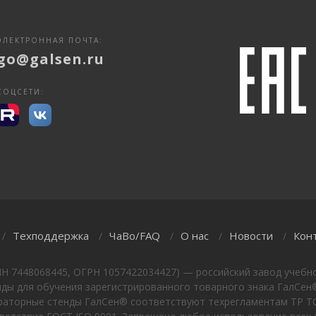
ЭЛЕКТРОННАЯ ПОЧТА:
go@galsen.ru
СОЦСЕТИ:
Техподдержка
ЧаВо/FAQ
О нас
Новости
Кон
/
/
/
/
/
НН 7448068445, ОГРН 1057422034427) — российский завод учебно
ы для обучения зарегистрированного товарного знака ГалСен®
ораторные стенды ГалСен® соответствуют техрегламентам ТР ТС