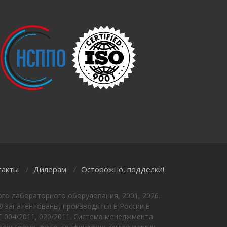
такты
Дилерам
Осторожно, подделки!
/
/
го лабораторного оборудования, 2001, 2026.
 запатентованы, производятся в России в
 004/2011, 020/2011. Система менеджмента